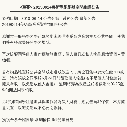
<重要> 20190614美術學系系辦空間維護公告
發佈日期 :
2019-06-14
公告分類 :
系務公告,最新公告
20190614美術學系系辦空間維護公告
感謝大一服務學習學弟妹於期末整理本系各專業教室及公共空間，使我
們擁有整潔美好的學習場域。
再次提醒同學個人畫作應放於畫櫃，個人畫具或私人物品應放置個人置
物櫃。
若有物品堆置於公共空間或走道或教室內，將全面集中於大仁館308教
室，請有誤放之同學於6月24日前領取個人物品(若不是個人財務請勿
隨意拿取，以免造成他人困擾)，逾期將歸為系產並於暑假期間(6/25至
9/6)開放同學領取。
另特別請同學注意畫具與畫作皆為個人財務，應妥善自我保管，不應隨
意丟置，以避免造成不必要之誤解。
預祝全系全體同學 暑期愉快 9/9開學日見